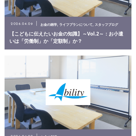
お電話でのお問い合わせ
03-3863-3005
お金の雑学
ライフプランについて
スタッフブログ
2026.04.09
【こどもに伝えたいお金の知識】～Vol.2～：お小遣
いは「労働制」か「定額制」か？
メールでのお問い合わせ
CONTACT