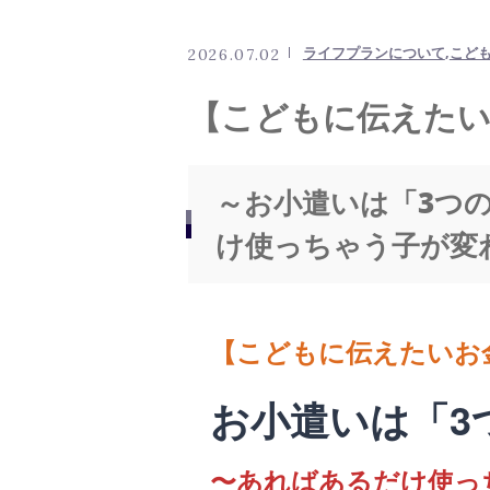
スタッフ
ライフプランについて
こど
2026.07.02
お客様の声
【こどもに伝えたいお
会社案内
～お小遣いは「3つ
け使っちゃう子が変
よくある質問
ニュース
【こどもに伝えたいお金の
お小遣いは「3
コンテンツ
〜あればあるだけ使っ