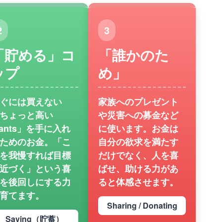
2
3
「貯める」コ
「誰かのた
ップ
め」
ぐには買えない
家族へのプレゼント
ちょっと高い
や災害への募金など
ants」を手に入れ
に使います。お金は
ためのお金。「こ
自分の欲求を満たす
を我慢すれば目標
だけでなく、人を喜
近づく」という喜
ばせ、助ける力があ
を後回しにする力
ると体感させます。
育てます。
Sharing / Donating
Saving（貯蓄）