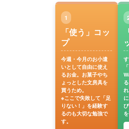
1
「使う」コッ
プ
今週・今月のお小遣
す
いとして自由に使え
「
るお金。お菓子やち
W
ょっとした文房具を
る
買うため。
れ
※ここで失敗して「足
に
りない！」を経験す
び
るのも大切な勉強で
を
す。