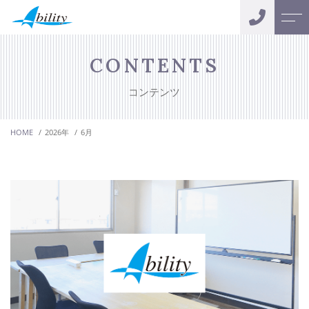
トップページ
スタッフ
CONTENTS
コンテンツ
アビリティについて
お客様の声
HOME
2026年
6月
サポートメニュー
会社案内
おカネの無料相談
よくある質問
キャンペーン
ニュース
コンテンツ