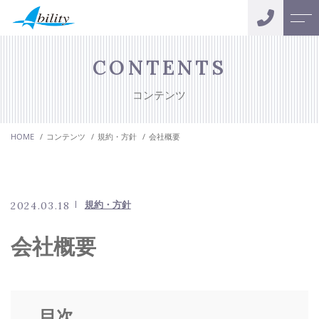
トップページ
スタッフ
CONTENTS
コンテンツ
アビリティについて
お客様の声
HOME
コンテンツ
規約・方針
会社概要
サポートメニュー
会社案内
おカネの無料相談
よくある質問
規約・方針
2024.03.18
キャンペーン
ニュース
会社概要
コンテンツ
目次