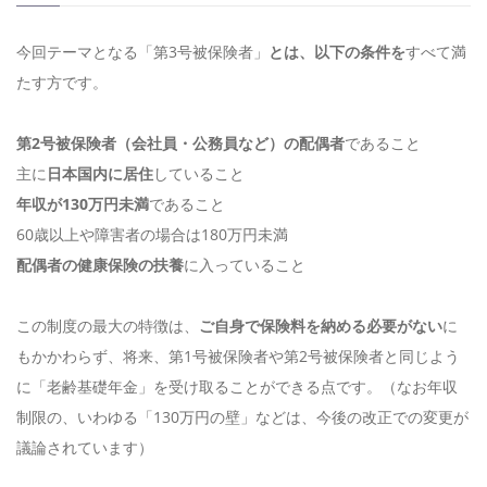
今回テーマとなる「第3号被保険者」
とは、以下の条件を
すべて満
たす方です。
第2号被保険者（会社員・公務員など）の配偶者
であること
主に
日本国内に居住
していること
年収が130万円未満
であること
60歳以上や障害者の場合は180万円未満
配偶者の健康保険の扶養
に入っていること
この制度の最大の特徴は、
ご自身で保険料を納める必要がない
に
もかかわらず、将来、第1号被保険者や第2号被保険者と同じよう
に「老齢基礎年金」を受け取ることができる点です。（なお年収
制限の、いわゆる「130万円の壁」などは、今後の改正での変更が
議論されています）