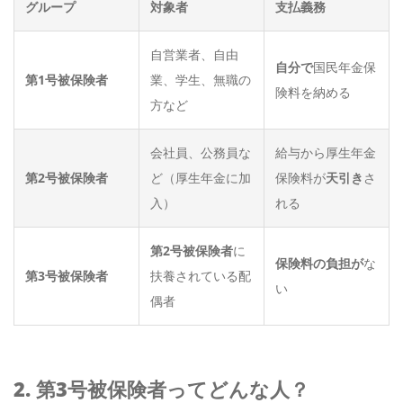
グループ
対象者
支払義務
自営業者、自由
自分で
国民年金保
第1号被保険者
業、学生、無職の
険料を納める
方など
会社員、公務員な
給与から厚生年金
第2号被保険者
ど（厚生年金に加
保険料が
天引き
さ
入）
れる
第2号被保険者
に
保険料の負担が
な
第3号被保険者
扶養されている配
い
偶者
2. 第3号被保険者ってどんな人？