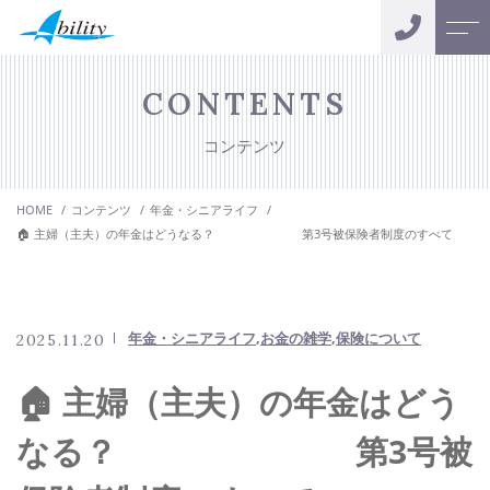
トップページ
スタッフ
CONTENTS
コンテンツ
アビリティについて
お客様の声
HOME
コンテンツ
年金・シニアライフ
サポートメニュー
会社案内
🏠 主婦（主夫）の年金はどうなる？ 第3号被保険者制度のすべて
おカネの無料相談
よくある質問
キャンペーン
年金・シニアライフ
お金の雑学
保険について
2025.11.20
ニュース
🏠 主婦（主夫）の年金はどう
コンテンツ
なる？ 第3号被