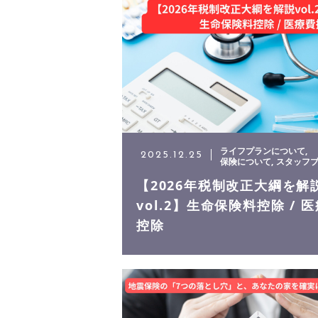
スタッフ
お客様の声
会社案内
ライフプランについて
2025.12.25
よくある質問
保険について
スタッフ
【2026年税制改正大綱を解
vol.2】生命保険料控除 / 
ニュース
控除
コンテンツ