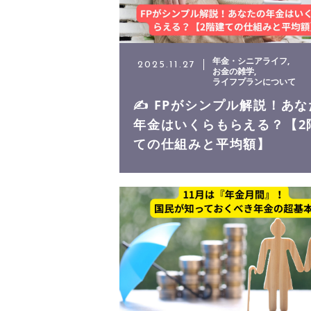
年金・シニアライフ
2025.11.27
お金の雑学
ライフプランについて
✍️ FPがシンプル解説！あ
年金はいくらもらえる？【2
ての仕組みと平均額】