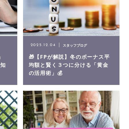
スタッフブログ
2025.12.04
」
🎁【FPが解説】冬のボーナス平
る知
均額と賢く３つに分ける「黄金
の活用術」💰